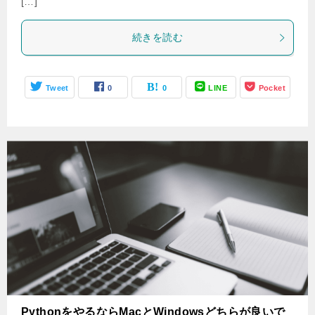
[…]
続きを読む
Tweet
0
0
LINE
Pocket
PythonをやるならMacとWindowsどちらが良いで