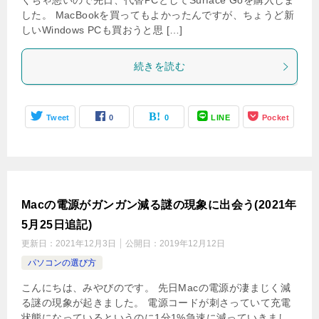
くちゃ悪いので先日、代替PCとしてSurface Goを購入しま
した。 MacBookを買ってもよかったんですが、ちょうど新
しいWindows PCも買おうと思 […]
続きを読む
Tweet
0
0
LINE
Pocket
Macの電源がガンガン減る謎の現象に出会う(2021年
5月25日追記)
更新日：
2021年12月3日
公開日：
2019年12月12日
パソコンの選び方
こんにちは、みやびのです。 先日Macの電源が凄まじく減
る謎の現象が起きました。 電源コードが刺さっていて充電
状態になっているというのに1分1%急速に減っていきまし