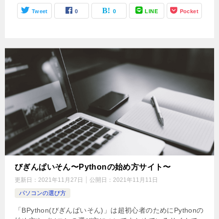
Tweet
0
0
LINE
Pocket
びぎんぱいそん〜Pythonの始め方サイト〜
更新日：
2021年11月27日
公開日：
2021年11月11日
パソコンの選び方
「BPython(びぎんぱいそん)」は超初心者のためにPythonの