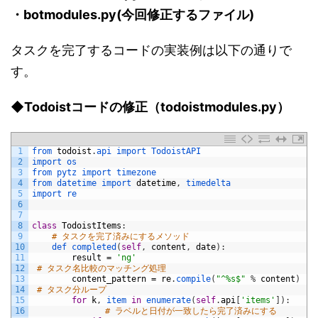
・botmodules.py(今回修正するファイル)
タスクを完了するコードの実装例は以下の通りで
す。
◆Todoistコードの修正（todoistmodules.py）
1
from 
todoist
.
api 
import 
TodoistAPI
2
import 
os
3
from 
pytz 
import 
timezone
4
from 
datetime 
import 
datetime
,
timedelta
5
import 
re
6
7
8
class
TodoistItems
:
9
# タスクを完了済みにするメソッド
10
def 
completed
(
self
,
content
,
date
)
:
11
result
=
'ng'
12
# タスク名比較のマッチング処理
13
content_pattern
=
re
.
compile
(
"^%s$"
%
content
)
14
# タスク分ループ
15
for
k
,
item 
in
enumerate
(
self
.
api
[
'items'
]
)
:
16
# ラベルと日付が一致したら完了済みにする