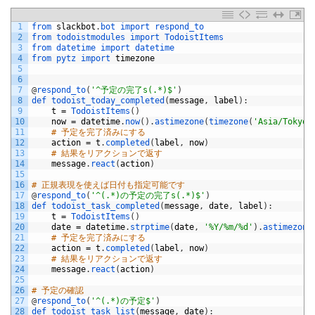
1
from 
slackbot
.
bot 
import 
respond_to
2
from 
todoistmodules 
import 
TodoistItems
3
from 
datetime 
import 
datetime
4
from 
pytz 
import 
timezone
5
6
7
@
respond_to
(
'^予定の完了s(.*)$'
)
8
def 
todoist_today_completed
(
message
,
label
)
:
9
t
=
TodoistItems
(
)
10
now
=
datetime
.
now
(
)
.
astimezone
(
timezone
(
'Asia/Tokyo'
11
# 予定を完了済みにする
12
action
=
t
.
completed
(
label
,
now
)
13
# 結果をリアクションで返す
14
message
.
react
(
action
)
15
16
# 正規表現を使えば日付も指定可能です
17
@
respond_to
(
'^(.*)の予定の完了s(.*)$'
)
18
def 
todoist_task_completed
(
message
,
date
,
label
)
:
19
t
=
TodoistItems
(
)
20
date
=
datetime
.
strptime
(
date
,
'%Y/%m/%d'
)
.
astimezone
21
# 予定を完了済みにする
22
action
=
t
.
completed
(
label
,
now
)
23
# 結果をリアクションで返す
24
message
.
react
(
action
)
25
26
# 予定の確認
27
@
respond_to
(
'^(.*)の予定$'
)
28
def 
todoist_task_list
(
message
,
date
)
: