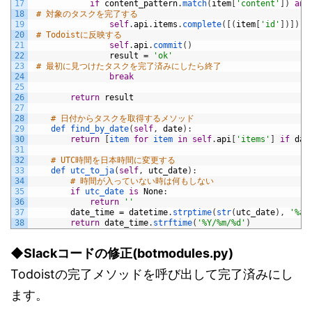
17
if
content_pattern
.
match
(
item
[
'content'
]
)
and
18
# 対象のタスクを完了する
19
self
.
api
.
items
.
complete
(
[
(
item
[
'id'
]
)
]
)
20
# Todoistに反映する
21
self
.
api
.
commit
(
)
22
result
=
'ok'
23
# 最初に見つけたタスクを完了済みにしたら終了
24
break
25
26
return
result
27
28
# 日付からタスクを取得するメソッド
29
def 
find_by_date
(
self
,
date
)
:
30
return
[
item 
for
item 
in
self
.
api
[
'items'
]
if
dat
31
32
# UTC時間を日本時間に変更する
33
def 
utc_to_ja
(
self
,
utc_date
)
:
34
# 時間が入っていない時は何もしない
35
if
utc_date 
is
None
:
36
return
''
37
date_time
=
datetime
.
strptime
(
str
(
utc_date
)
,
'%a 
38
return
date_time
.
strftime
(
'%Y/%m/%d'
)
◆Slackコードの修正(botmodules.py)
Todoistの完了メソッドを呼び出して完了済みにし
ます。