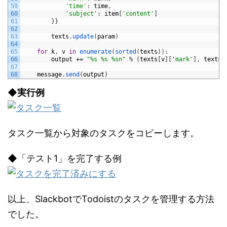
59
'time'
:
time
,
60
'subject'
:
item
[
'content'
]
61
}
}
62
63
texts
.
update
(
param
)
64
65
for
k
,
v
in
enumerate
(
sorted
(
texts
)
)
:
66
output
+=
"%s %s %sn"
%
(
texts
[
v
]
[
'mark'
]
,
texts
[
67
68
message
.
send
(
output
)
◆実行例
タスク一覧から対象のタスクをコピーします。
◆「テスト1」を完了する例
以上、SlackbotでTodoistのタスクを管理する方法
でした。