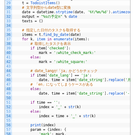
29
t
=
TodoistItems
(
)
30
# 文字列型からdate型に変換
31
date
=
datetime
.
strptime
(
date
,
'%Y/%m/%d'
)
.
astimezone
32
output
=
"%sの予定n"
%
date
33
texts
=
{
}
34
35
# 指定した日付のタスクを取得する
36
items
=
t
.
find_by_date
(
date
)
37
for
k
,
item 
in
enumerate
(
items
)
:
38
# 取得したタスクを表示
39
if
item
[
'checked'
]
:
40
mark
=
':white_check_mark:'
41
else
:
42
mark
=
':white_square:'
43
44
# date_langが「ja」かどうかチェック
45
if
item
[
'date_lang'
]
==
'ja'
:
46
date
,
time
=
item
[
'date_string'
]
.
replace
(
'月'
47
# 「en」になってしまうケースがある
48
else
:
49
date
,
time
=
item
[
'date_string'
]
.
replace
(
'-'
,
50
51
if
time
==
''
:
52
index
=
'_'
+
str
(
k
)
53
else
:
54
index
=
time
+
'_'
+
str
(
k
)
55
56
print
(
index
)
57
param
=
{
index
:
{
58
'mark'
:
mark
,