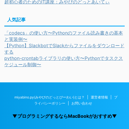
超初心者のためのIT講座：みやびのどっとあいてぃ
人気記事
「codecs」の使い方〜Pythonのファイル読み書きの基本
と実装例〜
【Python】SlackbotでSlackからファイルをダウンロード
する
python-crontabライブラリの使い方〜Pythonでタスクス
ケジュール制御〜
miyabino.py(みやびのどっとぴーわい)とは？
運営者情報
プ
ライバシーポリシー
お問い合わせ
▼プログラミングするならMacBookがおすすめ▼