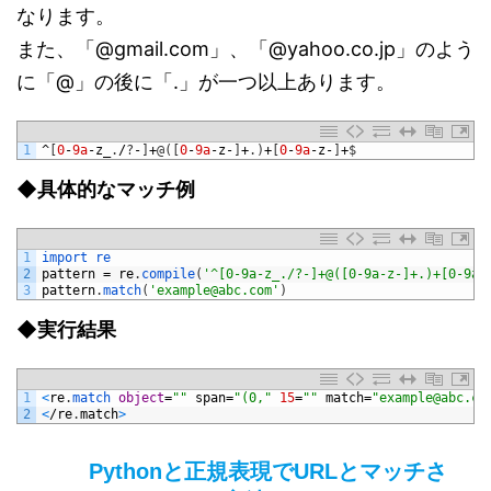
なります。
また、「@gmail.com」、「@yahoo.co.jp」のよう
に「@」の後に「.」が一つ以上あります。
1
^
[
0
-
9a
-
z_
.
/
?
-
]
+
@
(
[
0
-
9a
-
z
-
]
+
.
)
+
[
0
-
9a
-
z
-
]
+
$
◆具体的なマッチ例
1
import 
re
2
pattern
=
re
.
compile
(
'^[0-9a-z_./?-]+@([0-9a-z-]+.)+[0-9a-
3
pattern
.
match
(
'example@abc.com'
)
◆実行結果
1
<
re
.
match 
object
=
""
span
=
"(0,"
15
=
""
match
=
"example@abc.co
2
<
/
re
.
match
>
Pythonと正規表現でURLとマッチさ