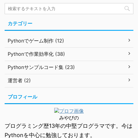
カテゴリー
Pythonでゲーム制作 (12)
Pythonで作業効率化 (38)
Pythonサンプルコード集 (23)
運営者 (2)
プロフィール
みやびの
プログラミング歴13年の中堅プログラマです。今は
Pythonを中心に勉強しております。