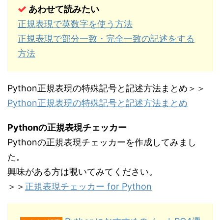
あわせて読みたい
正規表現で英数字を使う方法
正規表現で部分一致・完全一致の記述をする
方法
Python正規表現の特殊記号と記述方法まとめ＞＞
Python正規表現の特殊記号と記述方法まとめ
Pythonの正規表現チェッカー
Pythonの正規表現チェッカーを作成してみまし
た。
興味がある方は覗いてみてください。
＞＞
正規表現チェッカー for Python