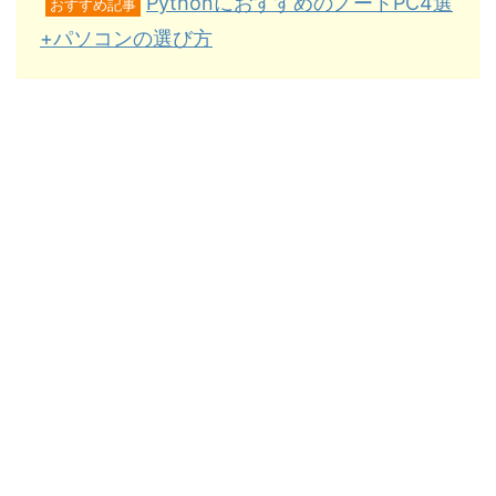
PythonにおすすめのノートPC4選
おすすめ記事
+パソコンの選び方