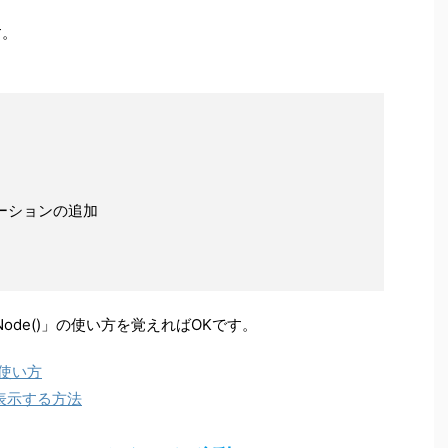
す。
。
ニメーションの追加
belNode()」の使い方を覚えればOKです。
の使い方
面に表示する方法