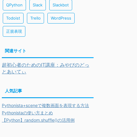
QPython
Slack
Slackbot
Todoist
Trello
WordPress
正規表現
関連サイト
超初心者のためのIT講座：みやびのどっ
とあいてぃ
人気記事
Pythonista+sceneで複数画面を表現する方法
Pythonistaの使い方まとめ
【Python】random.shuffle()の活用例