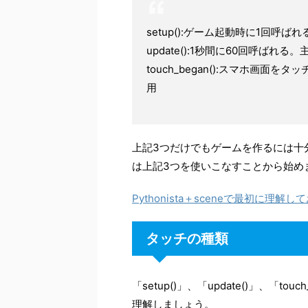
setup():ゲーム起動時に1回呼
update():1秒間に60回呼ばれ
touch_began():スマホ画
用
上記3つだけでもゲームを作るには十
は上記3つを使いこなすことから始め
Pythonista＋sceneで最初に理
タッチの種類
「setup()」、「update()」、「
理解しましょう。