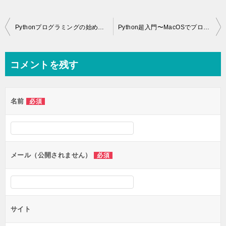
投
Pythonプログラミングの始め方〜Windows編〜
Python超入門〜MacOSでプログラミングを始める方法〜
稿
ナ
コメントを残す
ビ
ゲ
名前
必須
ー
シ
ョ
ン
メール（公開されません）
必須
サイト