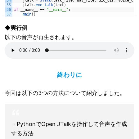
54
jtalk
=
JTalk
(
talk_file
,
wav_file
,
dic_dir
,
voice_dir
55
jtalk
.
exe_talk
(
text
)
56
if
__name__
==
"__main__"
:
57
main
(
)
◆実行例
以下の音声が再生されます。
終わりに
今回は以下の3つの方法について紹介しました。
・PythonでOpen JTalkを操作して音声を作成
する方法