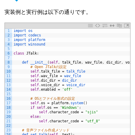
実装例と実行例は以下の通りです。
1
import 
os
2
import 
codecs
3
import 
platform
4
import 
winsound
5
6
class
JTalk
:
7
8
def 
__init__
(
self
,
talk_file
,
wav_file
,
dic_dir
,
voic
9
# Open JTalkの設定
10
self
.
talk_file
=
talk_file
11
self
.
wav_file
=
wav_file
12
self
.
dic_dir
=
dic_dir
13
self
.
voice_dir
=
voice_dir
14
self
.
enabled
=
'off'
15
16
# OSとファイル形式の設定
17
self
.
os
=
platform
.
system
(
)
18
if
self
.
os
==
'Windows'
:
19
self
.
character_code
=
"sjis"
20
else
:
21
self
.
character_code
=
"utf_8"
22
23
# 音声ファイル作成メソッド
24
def 
set_talk
(
self
,
text
)
: