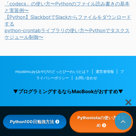
「codecs」の使い方〜Pythonのファイル読み書きの基本
と実装例〜
【Python】SlackbotでSlackからファイルをダウンロード
する
python-crontabライブラリの使い方〜Pythonでタスクス
ケジュール制御〜
miyabino.py(みやびのどっとぴーわい)とは？
運営者情報
プ
ライバシーポリシー
お問い合わせ
▼プログラミングするならMacBookがおすすめ▼
Pythonistaの使い方まと
Python100日勉強方法
め