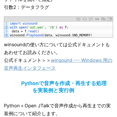
引数2：データフラグ
1
import 
winsound
2
with 
open
(
'out.wav'
,
'rb'
)
as
f
:
3
data
=
f
.
read
(
)
4
winsound
.
PlaySound
(
data
,
winsound
.
SND_MEMORY
)
winsoundの使い方については公式ドキュメントも
あわせてお読みください。
公式ドキュメント＞＞
winsound --- Windows 用の
音声再生インタフェース
Pythonで音声を作成・再生する処理
を実装例と実行例
Python＋Open JTalkで音声作成から再生までの実
装例について紹介します。