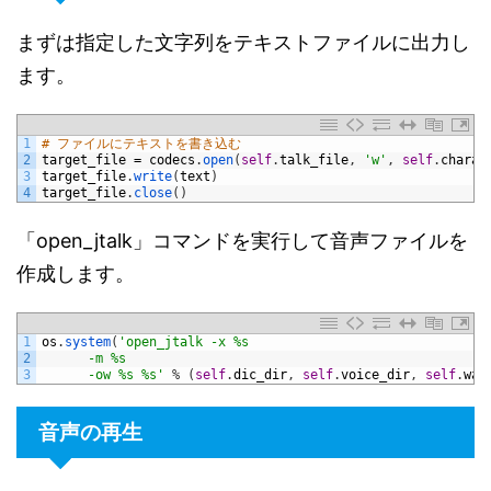
まずは指定した文字列をテキストファイルに出力し
ます。
1
# ファイルにテキストを書き込む
2
target_file
=
codecs
.
open
(
self
.
talk_file
,
'w'
,
self
.
charac
3
target_file
.
write
(
text
)
4
target_file
.
close
(
)
「open_jtalk」コマンドを実行して音声ファイルを
作成します。
1
os
.
system
(
'open_jtalk -x %s 
2
      -m %s 
3
      -ow %s %s'
%
(
self
.
dic_dir
,
self
.
voice_dir
,
self
.
wav
音声の再生