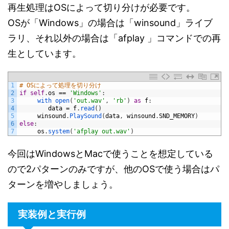
再生処理はOSによって切り分けが必要です。
OSが「Windows」の場合は「winsound」ライブ
ラリ、それ以外の場合は「afplay 」コマンドでの再
生としています。
1
# OSによって処理を切り分け
2
if
self
.
os
==
'Windows'
:
3
with 
open
(
'out.wav'
,
'rb'
)
as
f
:
4
data
=
f
.
read
(
)
5
winsound
.
PlaySound
(
data
,
winsound
.
SND_MEMORY
)
6
else
:
7
os
.
system
(
'afplay out.wav'
)
今回はWindowsとMacで使うことを想定している
ので2パターンのみですが、他のOSで使う場合はパ
ターンを増やしましょう。
実装例と実行例