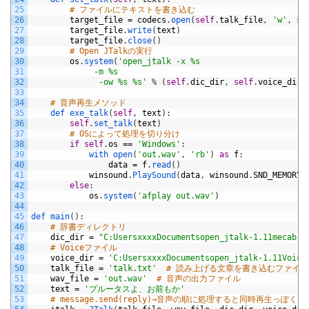
25
# ファイルにテキストを書き込む
26
target_file
=
codecs
.
open
(
self
.
talk_file
,
'w'
,
se
27
target_file
.
write
(
text
)
28
target_file
.
close
(
)
29
# Open JTalkの実行
30
os
.
system
(
'open_jtalk -x %s 
31
             -m %s 
32
              -ow %s %s'
%
(
self
.
dic_dir
,
self
.
voice_dir
,
33
34
# 音声再生メソッド
35
def 
exe_talk
(
self
,
text
)
:
36
self
.
set_talk
(
text
)
37
# OSによって処理を切り分け
38
if
self
.
os
==
'Windows'
:
39
with 
open
(
'out.wav'
,
'rb'
)
as
f
:
40
data
=
f
.
read
(
)
41
winsound
.
PlaySound
(
data
,
winsound
.
SND_MEMORY
)
42
else
:
43
os
.
system
(
'afplay out.wav'
)
44
45
def 
main
(
)
:
46
# 辞書ディレクトリ
47
dic_dir
=
"C:UsersxxxxDocumentsopen_jtalk-1.11mecab-n
48
# Voiceファイル
49
voice_dir
=
'C:UsersxxxxDocumentsopen_jtalk-1.11Voice
50
talk_file
=
'talk.txt'
# 読み上げる文章を書き込むファイル
51
wav_file
=
'out.wav'
# 音声の出力ファイル
52
text
=
'ブルータスよ、お前もか'
53
# message.send(reply)→音声の順に処理すると同時再生っぽく