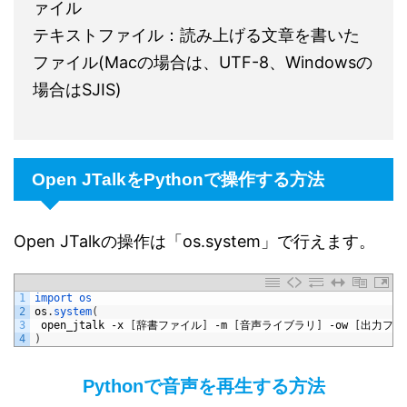
ァイル
テキストファイル：読み上げる文章を書いた
ファイル(Macの場合は、UTF-8、Windowsの
場合はSJIS)
Open JTalkをPythonで操作する方法
Open JTalkの操作は「os.system」で行えます。
1
import 
os
2
os
.
system
(
3
open_jtalk
-
x
[
辞書ファイル
]
-
m
[
音声ライブラリ
]
-
ow
[
出力ファ
4
)
Pythonで音声を再生する方法